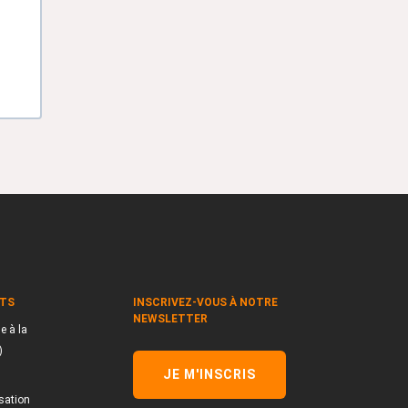
TS
INSCRIVEZ-VOUS À NOTRE
NEWSLETTER
e à la
)
JE M'INSCRIS
sation