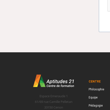
CENTRE
Philosophie
Espace Emeraude 1
Equipe
61/69 rue Camille Pelletan
Pédagogie
33150 Cenon