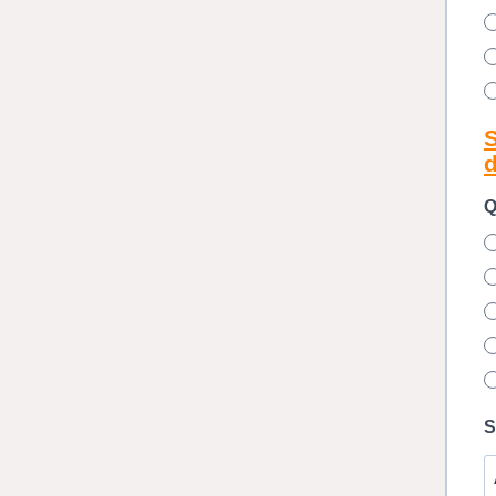
d
Q
S