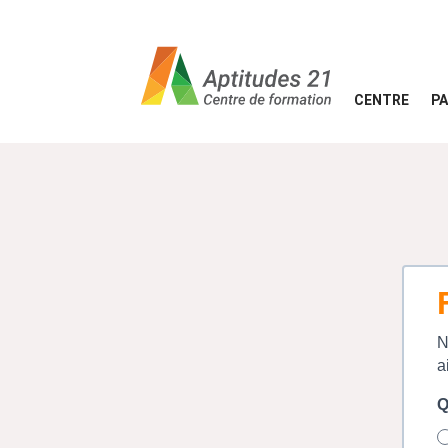
CENTRE
P
N
a
Q